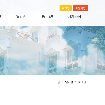
로그인
회원가입
반
Deer반
Beki반
베키소식
A
Deer A
Beki A
공지사항
B
Deer B
Beki B
건강식단
C
Deer C
Beki C
포토앨범
D
부모교육
E
맴버쉽
로그인