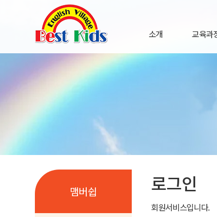
소개
교육과정
인사말
연혁
연
원훈
주
시설현황
교
직원소개
오시는 길
로그인
맴버쉽
회원서비스입니다.