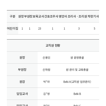
구분
원장
부원장
보육교사
간호조무사
영양사
조리사 · 조리원
차량기사
어린이집
1
1
23
1
1
3
5
교직원 현황
원장
신용민
원 운영총괄
부원장
신하람
원 관리 및 교육총괄
원감
박*아
Beki A(교직원 업무관리)
담임교사
김*영
Beki B
담임교사
차*미
Beki C