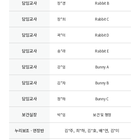
담임교사
장*경
Rabbit B
담임교사
장*희
Rabbit C
담임교사
곽*미
Rabbit D
담임교사
송*라
Rabbit E
담임교사
강*임
Bunny A
담임교사
김*자
Bunny B
담임교사
정*하
Bunny C
보건실장
박*임
보건 및 행정
누리보조 · 연장반
김*주, 최*하, 김*호, 배*연, 김*미