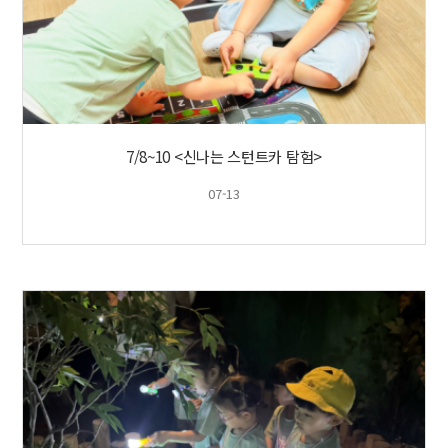
7/8~10 <신나는 스턴트카 탐험>
07-13