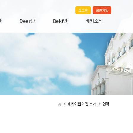
로그인
회원가입
반
Deer반
Beki반
베키소식
A
Deer A
Beki A
공지사항
B
Deer B
Beki B
건강식단
C
Deer C
Beki C
포토앨범
D
부모교육
E
베키어린이집 소개
연혁