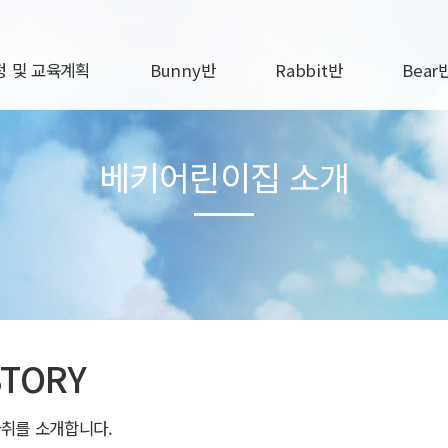
 및 교육계획
Bunny반
Rabbit반
Bear
교육과정
Bunny A
Rabbit A
Bear 
베키어린이집 소개
간교육계획
Bunny B
Rabbit B
Bear 
간교육계획
Bunny C
Rabbit C
Bear 
직원자료실
Rabbit D
Bear 
Rabbit E
Bear 
Rabbit F
STORY
취를 소개합니다.