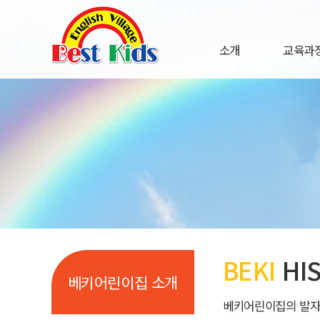
소개
교육과정
인사말
연혁
연
원훈
주
시설현황
교
직원소개
오시는 길
BEKI
HI
베키어린이집 소개
베키어린이집의 발자